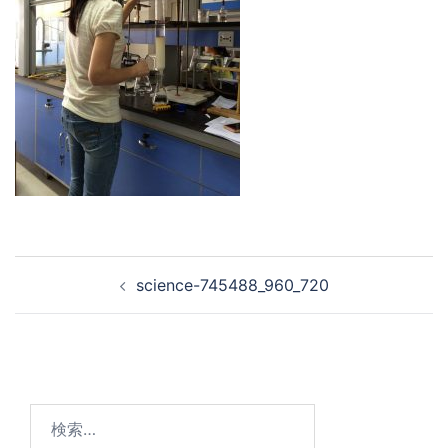
投
science-745488_960_720
稿
ナ
ビ
ゲ
ー
検
シ
索: