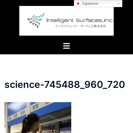
コ
Japanese
ン
テ
ン
ツ
へ
ト
ス
グ
キ
ル
ッ
メ
プ
ニ
science-745488_960_720
ュ
ー