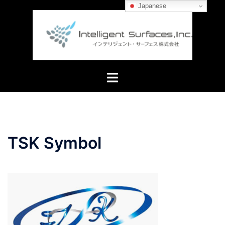
コ
Japanese
ン
テ
ン
ツ
へ
ト
ス
グ
キ
ル
ッ
メ
プ
ニ
TSK Symbol
ュ
ー