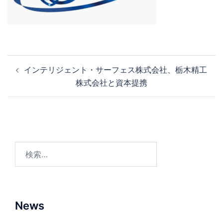
投
インテリジェント・サーフェス株式会社、栃木精工
稿
株式会社と資本提携
ナ
ビ
ゲ
ー
シ
検
ョ
索:
ン
News